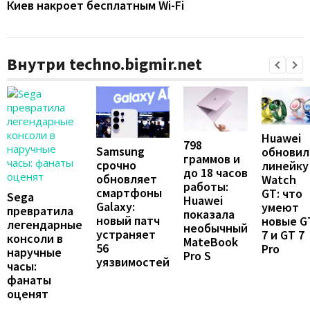
Киев накроет бесплатным Wi-Fi
Внутри techno.bigmir.net
Huawei
798
Samsung
обновил
граммов и
срочно
линейку
до 18 часов
обновляет
Watch
работы:
смартфоны
GT: что
Sega
Huawei
Galaxy:
умеют
превратила
показала
новый патч
новые G
легендарные
необычный
устраняет
7 и GT 7
консоли в
MateBook
56
Pro
наручные
Pro S
уязвимостей
часы:
фанаты
оценят