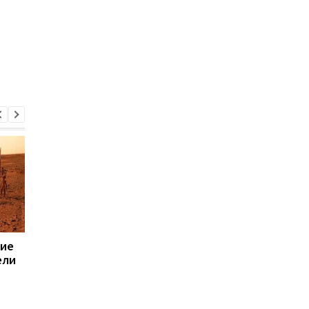
шие
Отставка Азарова:
Любовь и ненависть 
ели
Лучшие демотиваторы
iPhone 5S:
из соцсетей
Демотиваторы
смартфона Apple
(ФОТО)