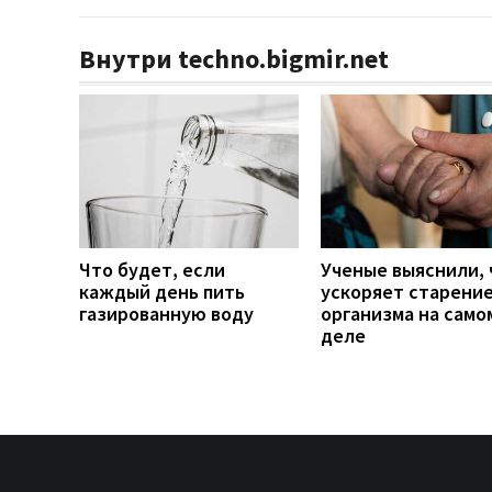
Внутри techno.bigmir.net
Что будет, если
Ученые выяснили, 
каждый день пить
ускоряет старени
газированную воду
организма на само
деле