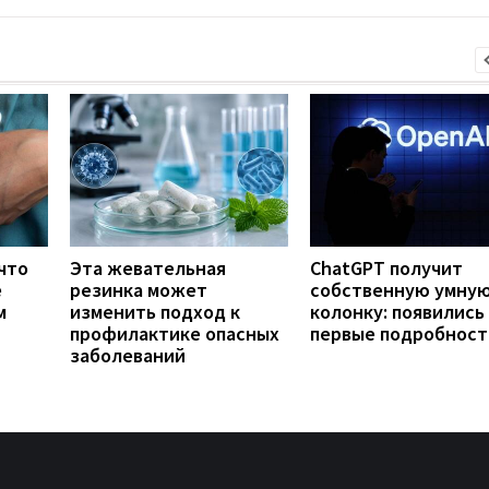
что
Эта жевательная
ChatGPT получит
е
резинка может
собственную умну
м
изменить подход к
колонку: появились
профилактике опасных
первые подробност
заболеваний