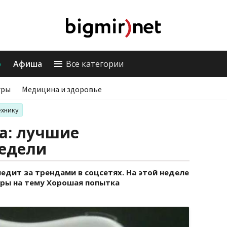
о
Афиша
Все категории
гры
Медицина и здоровье
ехнику
а: лучшие
едели
ледит за трендами в соцсетях. На этой неделе
ры на тему Хорошая попытка