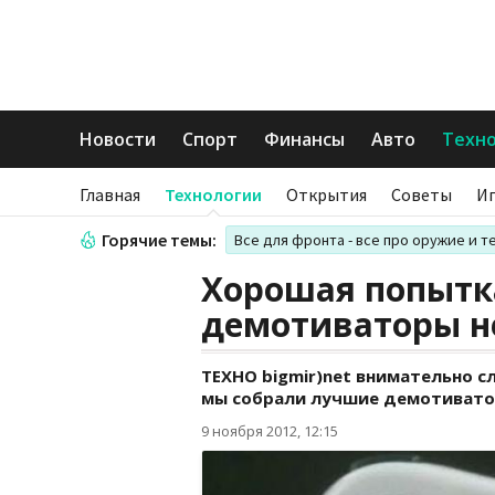
Новости
Спорт
Финансы
Авто
Техн
Главная
Технологии
Открытия
Советы
И
Горячие темы:
Все для фронта - все про оружие и т
Хорошая попытк
демотиваторы н
ТЕХНО bigmir)net внимательно с
мы собрали лучшие демотивато
9 ноября 2012, 12:15