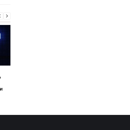
Шесть смартфонов за
Назван самый люби
ю
год: Nothing готовит
iPhone пользователе
самый масштабный
и это не новый флаг
и
запуск в своей истории