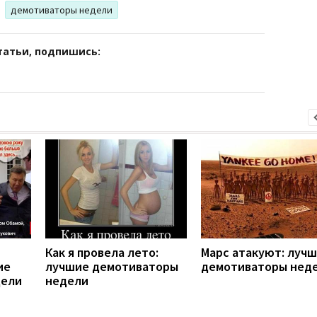
демотиваторы недели
татьи, подпишись:
Как я провела лето:
Марс атакуют: луч
ие
лучшие демотиваторы
демотиваторы нед
дели
недели