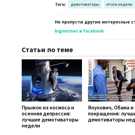
Теги:
демотиваторы
итоги недели
Не пропусти другие интересные с
bigmir)net в facebook
Статьи по теме
Прыжок из космоса и
Янукович, Обама и
осенняя депрессия:
покращення: лучш
лучшие демотиваторы
демотиваторы не
недели