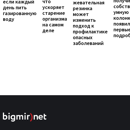
получ
что
если каждый
жевательная
собст
ускоряет
день пить
резинка
умную
старение
газированную
может
колонк
организма
воду
изменить
появил
на самом
подход к
первы
деле
профилактике
подро
опасных
заболеваний