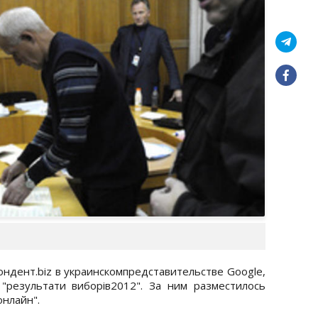
ондент.biz в украинскомпредставительстве Google,
"результати виборів2012". За ним разместилось
онлайн".