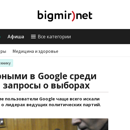
о
Афиша
Все категории
гры
Медицина и здоровье
ехнику
ными в Google среди
 запросы о выборах
е пользователи Google чаще всего искали
 о лидерах ведущих политических партий.