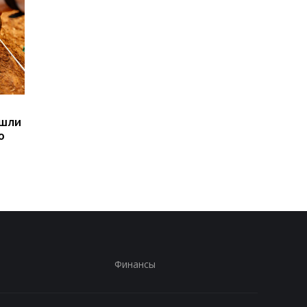
Sega превратила
Магнитные бури,
ашли
легендарные консоли в
прогноз на 6, 7, 8
ю
наручные часы: фанаты
августа: подробност
оценят
по дням
Финансы