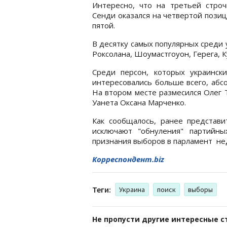
Интересно, что на третьей строчк
Сенди оказался на четвертой позици
пятой.
В десятку самых популярных среди 
Роксолана, Шоумастгоуон, Герега, К
Среди персон, которых украинск
интересовались больше всего, абс
На втором месте размесился Олег 
Уанета Оксана Марченко.
Как сообщалось, ранее представ
исключают "обнуления" партийны
признания выборов в парламент не
Корреспондент.biz
Теги:
Украина
поиск
выборы
Не пропусти другие интересные с