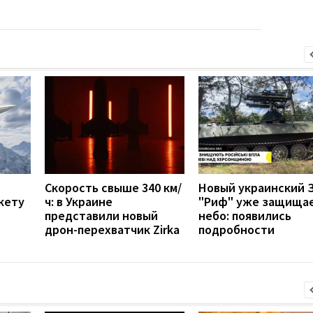
Скорость свыше 340 км/
Новый украинский 
кету
ч: в Украине
"Риф" уже защища
представили новый
небо: появились
дрон-перехватчик Zirka
подробности