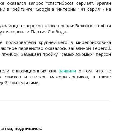
е оказался запрос "спастибосса сериал". Ураган
и в "рейтинге" Google,а "интерны 141 серия" - на
украинцев запросов также попали: Величнестоліття
ухня сериал и Партия Свобода.
ие пользователи крупнейшего в мирепоисковика
олютное первенство оказалось заГалиной Герегой.
Тягнибок. Замыкает тройку "самыхискомых" персон
ители оппозиционных сил
заявили
о том, что не
х списков и списков мажоритарщиков, а также
действительными.
татьи, подпишись: