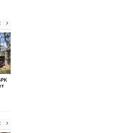
ЗРК
Военные США указали
Пусковые Нептуна
ет
на главное
модернизировали д
преимущество Украины
новой ракеты-дрона
в современной войне
что известно об Arei