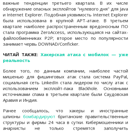
важные тенденции третьего квартала. В их числе
обнаружение опасных эксплойтов "нулевого дня" для Java
и Internet Explorer. Подобная уязвимость Internet Explorer
была использована в крупной APT-атаке. В третьем
квартале наиболее распространенным вредоносным ПО
стала программа ZeroAccess, использующаяся на сайтах-
файлообменниках P2P; второе место по популярности
занимает червь DOWNAD/Conficker.
ЧИТАЙ ТАКЖЕ:
Хакерская атака с мобилок — уже
реальность
Более того, по данным компании, наиболее частой
мишенью для фишинговых атак стала система PayPal,
социальная сеть LinkedIn стала лидером по числу атак с
использованием эксплойт-пака Blackhole. Основными
источниками спама в третьем квартале были Саудовская
Аравия и Индия.
Ранее сообщалось, что хакеры и иностранные
шпионы
бомбардируют
британские правительственные
структуры и фирмы 24 часа в сутки. Кибермошенники и
анархисты не только стремятся заполучить