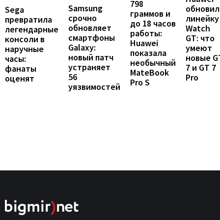
798
Samsung
обновил
Sega
граммов и
срочно
линейку
превратила
до 18 часов
обновляет
Watch
легендарные
работы:
смартфоны
GT: что
консоли в
Huawei
Galaxy:
умеют
наручные
показала
новый патч
новые G
часы:
необычный
устраняет
7 и GT 7
фанаты
MateBook
56
Pro
оценят
Pro S
уязвимостей