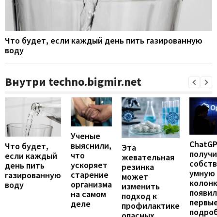
Что будет, если каждый день пить газированную
воду
Внутри techno.bigmir.net
Ученые
ChatG
выяснили,
Что будет,
Эта
получ
что
если каждый
жевательная
собст
ускоряет
день пить
резинка
умную
старение
газированную
может
колонк
организма
воду
изменить
появил
на самом
подход к
первы
деле
профилактике
подро
опасных