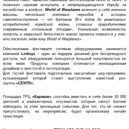
позволит игрокам вступить в непрекращающуюся борьбу за
господство в воздухе.
World of Warplanes
включит в себя военные
машины нескольких ключевых периодов в истории
самолетостроения — от бипланов 30-х годов до реактивных
истребителей корейской войны, ставших прародителями
современным «стальным птицам». Уникальная возможность
попасть в закрытый бета-тест нового проекта появится у тех,
кто посетит гейм-зону World of Warplanes».
Обеспечением фестиваля сетевым оборудованием занимается
компания
Linksys
– один из лидеров решений для беспроводного
доступа, чьё оборудование пользуется большой популярностью во
всем мире. Продукты компании отличаются инновационным
дизайном и простотой в эксплуатации.
Для гостей фестиваля подготовлена масштабная шоу-программа,
кульминацией которой станет выступление известной рэп-
группы
«CENTR».
Площадка ТРЦ
«Караван»
способна вместить в себя более 10 000
зрителей и компьютерных энтузиастов, которые смогут воочию
наблюдать за этим зрелищным событием. Для тех, кто не сможет
присутствовать на мероприятии, будет организована онлайн
трансляция.