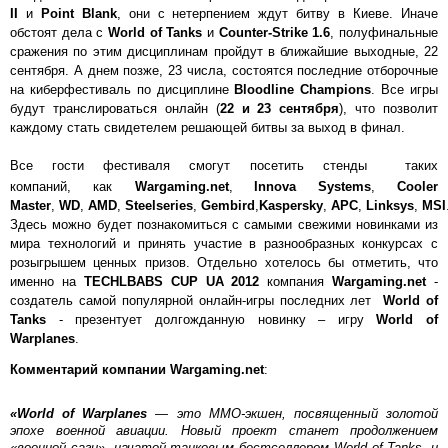
II
и
Point Blank
, они с нетерпением ждут битву в Киеве. Иначе
обстоят дела с
World of Tanks
и
Counter-Strike 1.6
, полуфинальные
сражения по этим дисциплинам пройдут в ближайшие выходные, 22
сентября. А днем позже, 23 числа, состоятся последние отборочные
на киберфестиваль по дисциплине
Bloodline Champions
. Все игры
будут транслироваться онлайн (
22 и 23 сентября
), что позволит
каждому стать свидетелем решающей битвы за выход в финал.
Все гости фестиваля смогут посетить стенды таких
компаний,
как
Wargaming.net
,
Innova Systems
,
Cooler
Master
,
WD
,
AMD
,
Steelseries
,
Gembird
,
Kaspersky
,
APC
,
Linksys
,
MSI
Здесь можно будет познакомиться с самыми свежими новинками из
мира технологий и принять участие в разнообразных конкурсах с
розыгрышем ценных призов. Отдельно хотелось бы отметить, что
именно на
TECHLBABS CUP UA 2012
компания
Wargaming.net
-
создатель самой популярной онлайн-игры последних лет
World of
Tanks
- презентует долгожданную новинку – игру
World of
Warplanes
.
Комментарий компании Wargaming.net
:
«World of Warplanes
— это ММО-экшен, посвященный золотой
эпохе военной авиации. Новый проект станет продолжением
«военной саги», начатой танковым бестселлером World of Tanks, и