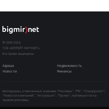
© 2000-2024,
ТОВ «КЕПРЕЙТ ПАРТНЕРС».
Все права защищены.
Афиша
Недвижимость
Новости
Финансы
Материалы, отмеченные знаками "Реклама", "PR", "Спецпроект",
"Новости компаний", "Актуально", "Промо", публикуются на
правах рекламы.