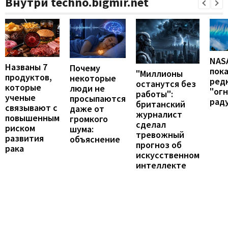
Внутри techno.bigmir.net
NAS
Названы 7
Почему
пок
"Миллионы
продуктов,
некоторые
ред
останутся без
которые
люди не
"ог
работы":
ученые
просыпаются
рад
британский
связывают с
даже от
журналист
повышенным
громкого
сделал
риском
шума:
тревожный
развития
объяснение
прогноз об
рака
искусственном
интеллекте