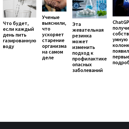
Ученые
ChatG
выяснили,
Что будет,
Эта
получ
что
если каждый
жевательная
собст
ускоряет
день пить
резинка
умную
старение
газированную
может
колонк
организма
воду
изменить
появил
на самом
подход к
первы
деле
профилактике
подро
опасных
заболеваний