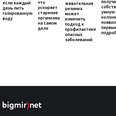
получ
что
если каждый
жевательная
собст
ускоряет
день пить
резинка
умную
старение
газированную
может
колонк
организма
воду
изменить
появил
на самом
подход к
первы
деле
профилактике
подро
опасных
заболеваний