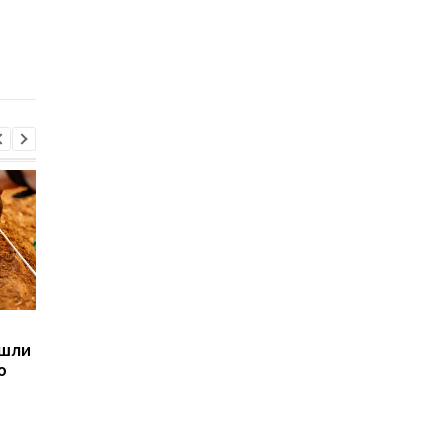
Загадка Долины Смерти
Вышло приложение,
получила объяснение
которое спасет
спустя десятки лет
клавиатуру ноутбука
исследований
кота
Sega превратила
Магнитные бури,
ашли
легендарные консоли в
прогноз на 6, 7, 8
ю
наручные часы: фанаты
августа: подробност
оценят
по дням