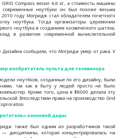
 GRID Compass весил 4,6 кг, а стоимость машины
а современные ноутбуки он был похоже весьма
 2010 году Могридж стал обладателем почетного
отку ноутбука. Тогда организаторы церемонии
рвого ноутбука в созданием космического шатлла,
клад в развитие современной вычислительной
Дизайна сообщили, что Могридж умер от рака. У
умер изобретатель пульта для телевизора
модели ноутбков, созданные по его дизайну, были
нами, так как в быту у людей просто не было
омпьютер. Кроме того, цена в $8000 делала эту
льской. Впоследствии права на производство Grid
oproration.
бретатель» озоновой дыры
гридж также был одним из разработчиков такой
н — дисциплины, которая концентрировалась на