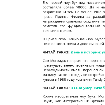
Его первый ноутбук под названием
составляла более $8000. Да и н
отдаленно. И тем не менее, еще в
приза Принца Филипа за разраб
награждения сравнили создание пе
отметив его фундаментальный в
техники в целом.
В Британском Национальном Музее 
него осталась жена и двое сыновей.
ЧИТАЙ ТАКЖЕ:
День в истории: 
Сам Могридж говорил, что первые 
преимущественно военными маши
необходимости иметь переносной к
машину также отнюдь не потребите
купила в 1988 году компания Tandy C
ЧИТАЙ ТАКЖЕ:
В США умер «изо
Кроме изобретения ноутбука, Мо
науки, как интерактивный дизай