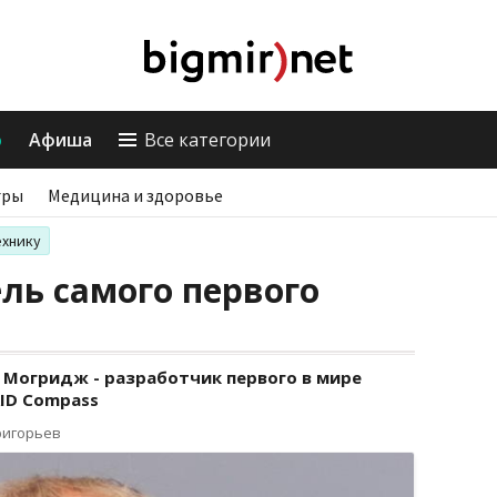
о
Афиша
Все категории
гры
Медицина и здоровье
ехнику
ль самого первого
 Могридж - разработчик первого в мире
RID Compass
ригорьев