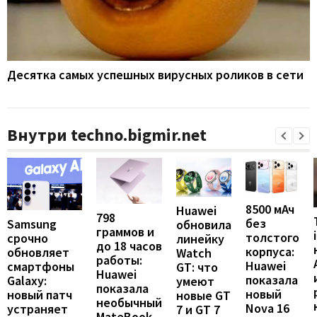
Десятка самых успешных вирусных роликов в сети
Внутри techno.bigmir.net
8500 мАч
Huawei
798
без
Samsung
обновила
граммов и
толстого
срочно
линейку
до 18 часов
корпуса:
обновляет
Watch
работы:
Huawei
смартфоны
GT: что
Huawei
показала
Galaxy:
умеют
показала
новый
новый патч
новые GT
необычный
Nova 16
устраняет
7 и GT 7
MateBook