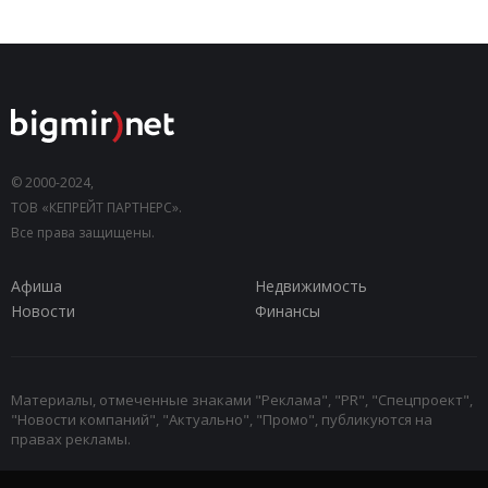
© 2000-2024,
ТОВ «КЕПРЕЙТ ПАРТНЕРС».
Все права защищены.
Афиша
Недвижимость
Новости
Финансы
Материалы, отмеченные знаками "Реклама", "PR", "Спецпроект",
"Новости компаний", "Актуально", "Промо", публикуются на
правах рекламы.