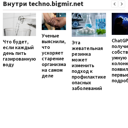
Внутри techno.bigmir.net
Ученые
ChatG
выяснили,
Что будет,
Эта
получ
что
если каждый
жевательная
собст
ускоряет
день пить
резинка
умную
старение
газированную
может
колонк
организма
воду
изменить
появил
на самом
подход к
первы
деле
профилактике
подро
опасных
заболеваний