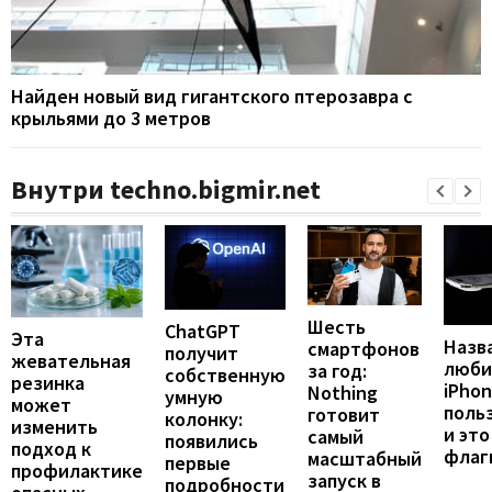
Найден новый вид гигантского птерозавра с
крыльями до 3 метров
Внутри techno.bigmir.net
Шесть
ChatGPT
Эта
Назв
смартфонов
получит
жевательная
люби
за год:
собственную
резинка
iPho
Nothing
умную
может
поль
готовит
колонку:
изменить
и это
самый
появились
подход к
флаг
масштабный
первые
профилактике
запуск в
подробности