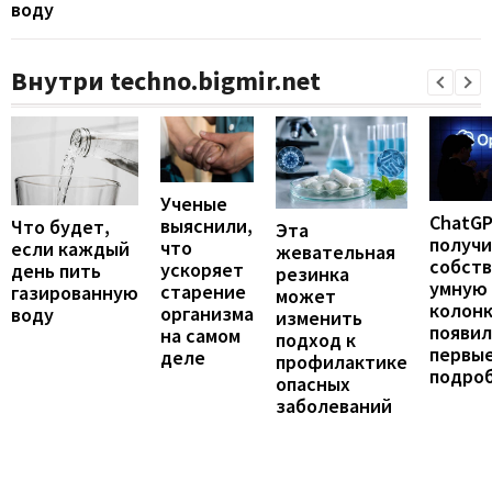
воду
Внутри techno.bigmir.net
Ученые
ChatG
выяснили,
Что будет,
Эта
получ
что
если каждый
жевательная
собст
ускоряет
день пить
резинка
умную
старение
газированную
может
колонк
организма
воду
изменить
появил
на самом
подход к
первы
деле
профилактике
подро
опасных
заболеваний