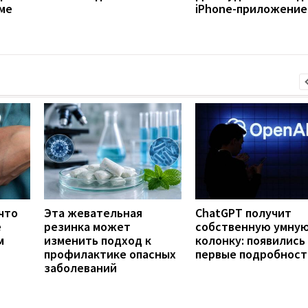
ме
iPhone-приложение
что
Эта жевательная
ChatGPT получит
е
резинка может
собственную умну
м
изменить подход к
колонку: появились
профилактике опасных
первые подробност
заболеваний