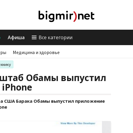
о
Афиша
Все категории
гры
Медицина и здоровье
ехнику
штаб Обамы выпустил
 iPhone
а США Барака Обамы выпустил приложение
one