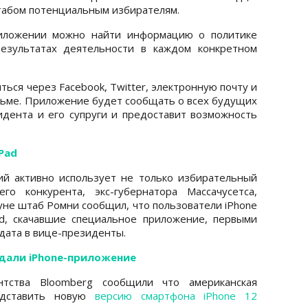
штабом потенциальным избирателям.
риложении можно найти информацию о политике
результатах деятельности в каждом конкретном
ься через Facebook, Twitter, электронную почту и
исьме. Приложение будет сообщать о всех будущих
дента и его супруги и предоставит возможность
Pad
й активно использует не только избирательный
о конкурента, экс-губернатора Массачусетса,
уне штаб Ромни сообщил, что пользователи iPhone
d, скачавшие специальное приложение, первыми
дата в вице-президенты.
дали iPhone-приложение
нтства Bloomberg сообщили что американская
редставить новую
версию смартфона iPhone 12