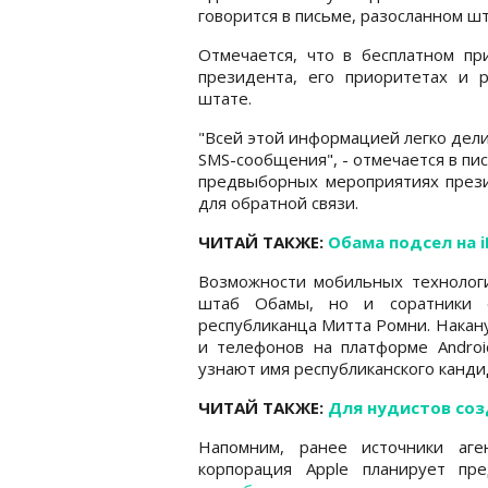
говорится в письме, разосланном 
Отмечается, что в бесплатном п
президента, его приоритетах и 
штате.
"Всей этой информацией легко делит
SMS-сообщения", - отмечается в п
предвыборных мероприятиях прези
для обратной связи.
ЧИТАЙ ТАКЖЕ:
Обама подсел на i
Возможности мобильных технологи
штаб Обамы, но и соратники ег
республиканца Митта Ромни. Накан
и телефонов на платформе Androi
узнают имя республиканского канди
ЧИТАЙ ТАКЖЕ:
Для нудистов соз
Напомним, ранее источники аге
корпорация Apple планирует п