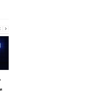
получила объяснение
скрывается проект с
спустя десятки лет
ядерным прошлым
исследований
Шесть смартфонов за
Назван самый люби
ю
год: Nothing готовит
iPhone пользователе
самый масштабный
и это не новый флаг
и
запуск в своей истории