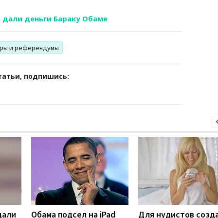
t дали деньги Бараку Обаме
ры и референдумы
татьи, подпишись:
 дали
Обама подсел на iPad
Для нудистов созд