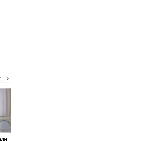
али
Загадка Долины Смерти
Подо льдом Гренлан