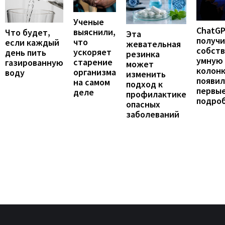
Ученые
ChatG
выяснили,
Что будет,
Эта
получ
что
если каждый
жевательная
собст
ускоряет
день пить
резинка
умную
старение
газированную
может
колонк
организма
воду
изменить
появил
на самом
подход к
первы
деле
профилактике
подро
опасных
заболеваний