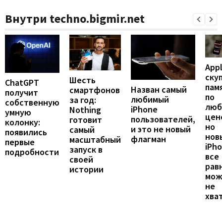
Внутри techno.bigmir.net
App
ску
Шесть
ChatGPT
пам
Назван самый
смартфонов
получит
по
любимый
за год:
собственную
люб
iPhone
Nothing
умную
цен
пользователей,
готовит
колонку:
но
и это не новый
самый
появились
нов
флагман
масштабный
первые
iPh
запуск в
подробности
все
своей
рав
истории
мож
не
хва