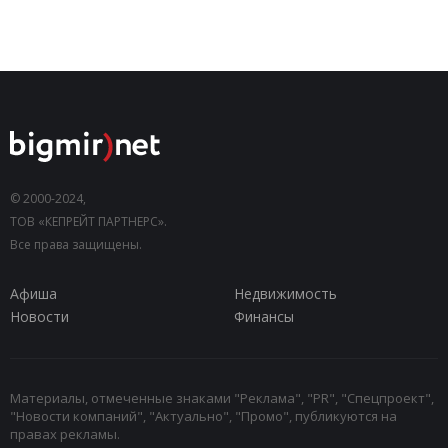
© 2000-2024,
ТОВ «КЕПРЕЙТ ПАРТНЕРС».
Все права защищены.
Афиша
Недвижимость
Новости
Финансы
Материалы, отмеченные знаками "Реклама", "PR", "Спецпроект",
"Новости компаний", "Актуально", "Промо", публикуются на
правах рекламы.