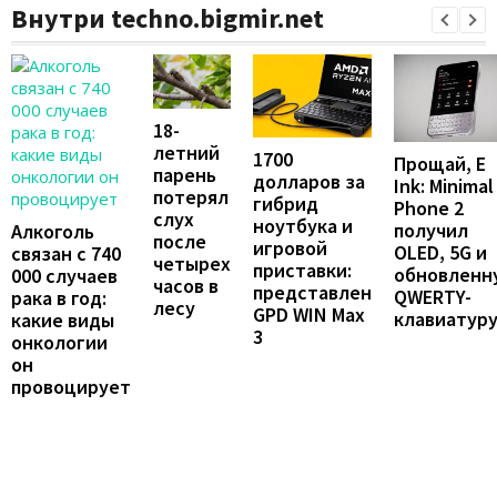
Внутри techno.bigmir.net
18-
летний
1700
Прощай, E
парень
долларов за
Ink: Minimal
потерял
гибрид
Phone 2
слух
ноутбука и
получил
Алкоголь
после
игровой
OLED, 5G и
связан с 740
четырех
приставки:
обновленн
000 случаев
часов в
представлен
QWERTY-
рака в год:
лесу
GPD WIN Max
клавиатур
какие виды
3
онкологии
он
провоцирует