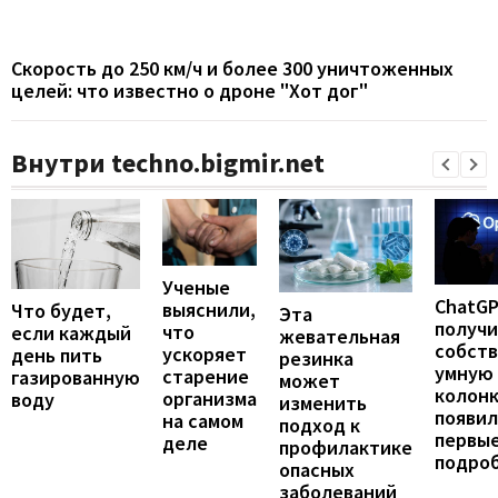
Скорость до 250 км/ч и более 300 уничтоженных
целей: что известно о дроне "Хот дог"
Внутри techno.bigmir.net
Ученые
ChatG
выяснили,
Что будет,
Эта
получ
что
если каждый
жевательная
собст
ускоряет
день пить
резинка
умную
старение
газированную
может
колонк
организма
воду
изменить
появил
на самом
подход к
первы
деле
профилактике
подро
опасных
заболеваний