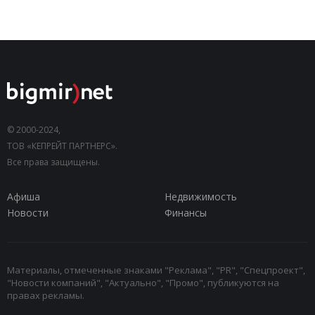
© 2000-2024,
ТОВ «КЕПРЕЙТ ПАРТНЕРС».
Все права защищены.
Афиша
Недвижимость
Новости
Финансы
Материалы, отмеченные знаками "Реклама", "PR", "Спецпроект",
"Новости компаний", "Актуально", "Промо", публикуются на
правах рекламы.