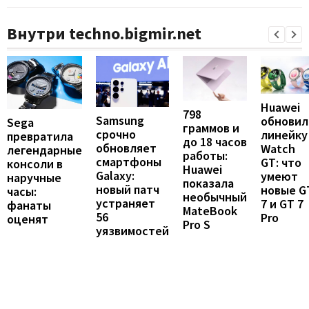
Внутри techno.bigmir.net
Huawei
798
Samsung
обновил
Sega
граммов и
срочно
линейку
превратила
до 18 часов
обновляет
Watch
легендарные
работы:
смартфоны
GT: что
консоли в
Huawei
Galaxy:
умеют
наручные
показала
новый патч
новые G
часы:
необычный
устраняет
7 и GT 7
фанаты
MateBook
56
Pro
оценят
Pro S
уязвимостей