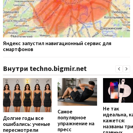
Яндекс запустил навигационный сервис для
смартфонов
Внутри techno.bigmir.net
Не так
Самое
идеальна, к
популярное
Долгие годы все
кажется:
упражнение на
ошибались: ученые
названы тр
пресс
пересмотрели
главных