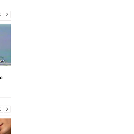
NASA показало редкую
Марс повторяет Зем
о
"огненную радугу"
ученые обнаружили
неожиданное сходс
двух планет