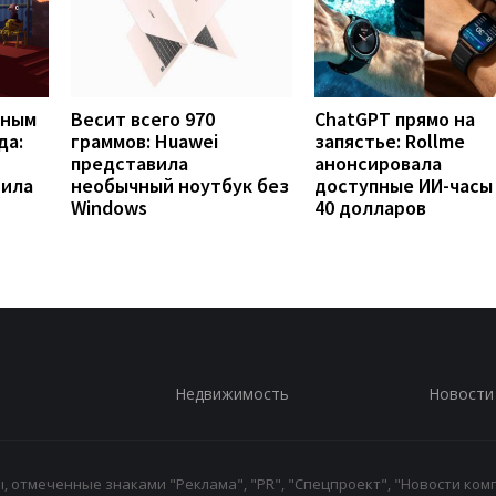
вным
Весит всего 970
ChatGPT прямо на
да:
граммов: Huawei
запястье: Rollme
представила
анонсировала
рила
необычный ноутбук без
доступные ИИ-часы
Windows
40 долларов
Недвижимость
Новости
 отмеченные знаками "Реклама", "PR", "Спецпроект", "Новости комп