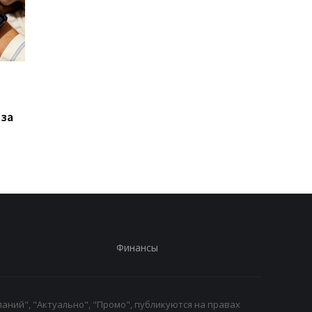
Xiaomi выпустила Redmi
Фанаты GTA 6
17, но новый смартфон
дождались: Rockstar
оказался хуже
раскрыла дату
 за
предыдущей модели
большого показа и
удивила местом
премьеры
Финансы
аний", "Актуально", "Промо", публикуются на правах