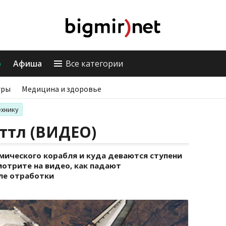
о
Афиша
Все категории
гры
Медицина и здоровье
ехнику
ттл (ВИДЕО)
мического корабля и куда деваются ступени
мотрите на видео, как падают
ле отработки