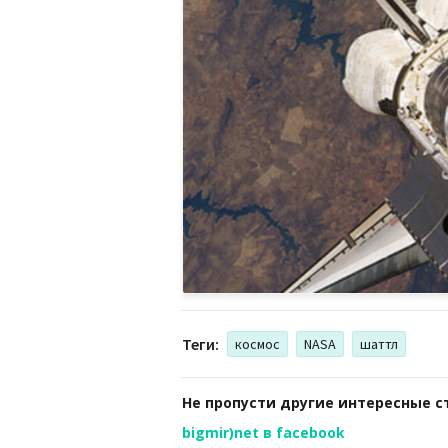
Теги:
космос
NASA
шаттл
Не пропусти другие интересные с
bigmir)net в facebook