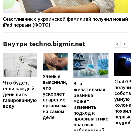
Счастливчик с украинской фамилией получил новый
iPad первым (ФОТО)
Внутри techno.bigmir.net
Ученые
ChatG
выяснили,
Что будет,
Эта
получ
что
если каждый
жевательная
собст
ускоряет
день пить
резинка
умную
старение
газированную
может
колонк
организма
воду
изменить
появил
на самом
подход к
первы
деле
профилактике
подро
опасных
заболеваний