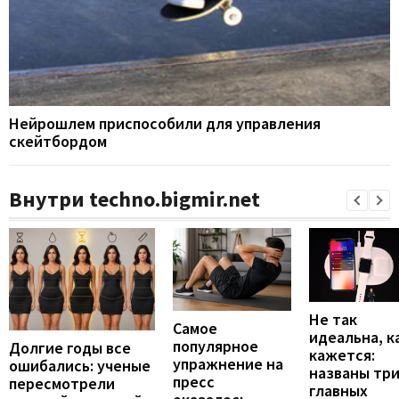
Нейрошлем приспособили для управления
скейтбордом
Внутри techno.bigmir.net
Не так
Самое
идеальна, к
популярное
Долгие годы все
кажется:
упражнение на
ошибались: ученые
названы тр
пресс
пересмотрели
главных