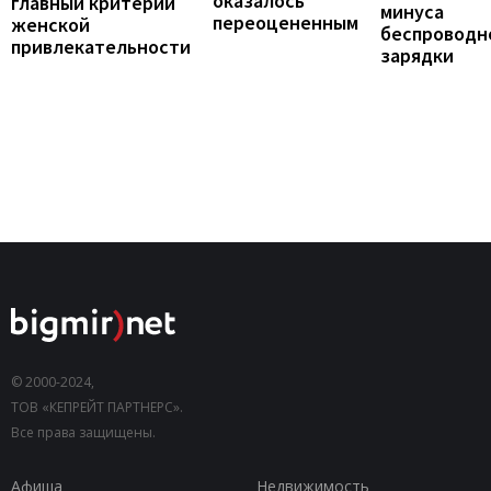
оказалось
главный критерий
минуса
переоцененным
женской
беспроводн
привлекательности
зарядки
© 2000-2024,
ТОВ «КЕПРЕЙТ ПАРТНЕРС».
Все права защищены.
Афиша
Недвижимость