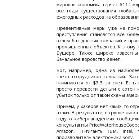
мировая экономика теряет $114 мл
все годы существования глобаль
ежегодных расходов на образовани
Превентивные меры уже не помог
преступления становятся все боле
взлом баз данных компаний и прав
промышленных объектов. К этому, 
Бушере. Также широко известны
банальное воровство денег.
Вот, например, одна из наиболе
счета сотрудников компаний. За
начинаются от $3,5 за счет. Есть
просто перевести деньги с сотен 
убыток только от такой схемы амер
Причем, у хакеров нет каких-то оп
атаки. В результате, в группе рис
году о кибернападениях сообщили
консультанты PriceWaterhouseCooper
Amazon, IT-гиганты IBM, Intel, 
производитель электроники Sony.