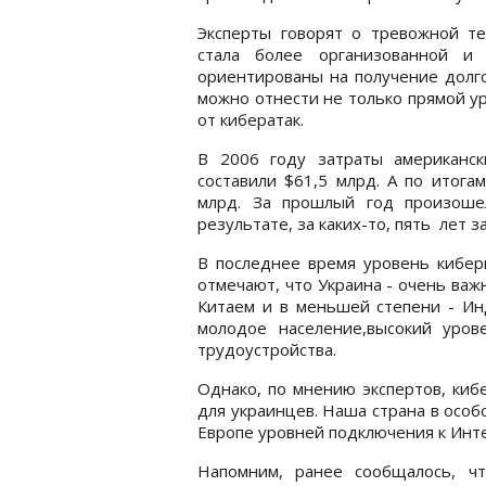
Эксперты говорят о тревожной те
стала более организованной и 
ориентированы на получение долго
можно отнести не только прямой ур
от кибератак.
В 2006 году затраты американс
составили $61,5 млрд. А по итога
млрд. За прошлый год произоше
результате, за каких-то, пять лет 
В последнее время уровень киберп
отмечают, что Украина - очень важ
Китаем и в меньшей степени - Инд
молодое население,высокий уро
трудоустройства.
Однако, по мнению экспертов, киб
для украинцев. Наша страна в особ
Европе уровней подключения к Инт
Напомним, ранее сообщалось, ч