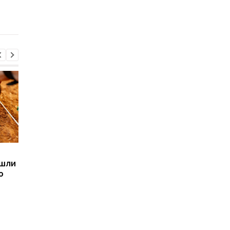
iPhone 7
выросло количество
киберугроз
Sega превратила
Магнитные бури,
ашли
легендарные консоли в
прогноз на 6, 7, 8
ю
наручные часы: фанаты
августа: подробност
оценят
по дням