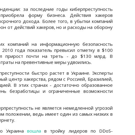
нденции: за последние годы киберпреступность
приобрела форму бизнеса. Действия хакеров
срочного дохода. Более того, в убытки компаний
он от действий хакеров, но и расходы на оборону
ких компаний на информационную безопасность
м 2010 года показатель превысил отметку в $100
л прирост почти на треть - до $130 млрд. В
затраты на превентивные меры удвоились.
реступности быстро растет в Украине. Эксперты
ный центр хакерства, рядом с Россией, Бразилией,
ией. В этих странах - достаточно образованное
вень безработицы и ограниченные возможности
ерпреступность не является немедленной угрозой
ом положении, ведь имеет один из самых низких в
ернету.
то Украина
вошла
в тройку лидеров по DDoS-