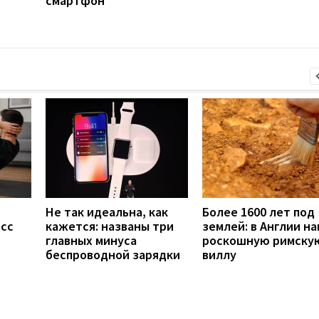
смартфон
Не так идеальна, как
Более 1600 лет под
есс
кажется: названы три
землей: в Англии н
главных минуса
роскошную римску
беспроводной зарядки
виллу