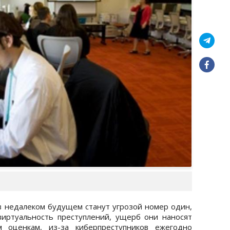
в недалеком будущем станут угрозой номер один,
виртуальность преступлений, ущерб они наносят
 оценкам, из-за киберпреступников ежегодно