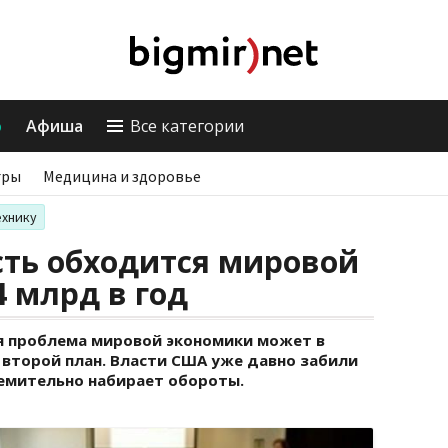
о
Афиша
Все категории
гры
Медицина и здоровье
ехнику
сть обходится мировой
4 млрд в год
ая проблема мировой экономики может в
второй план. Власти США уже давно забили
ремительно набирает обороты.