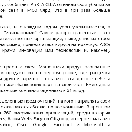
рд, сообщает РБК. А США оценили свои убытки за
ной сети в $400 млрд. Это в три раза больше
е.
ают, и с каждым годом урон увеличивается, а
е "изысканными". Самые распространенные - это
ительственных организаций, выведение из строя
например, привела атака вируса на иранскую АЭСв
 кражи инноваций или технологий и, наконец,
е простых схем. Мошенники крадут зарплатные
тем продают их на черном рынке, где расценки
 и другой вариант - оставить эти данные себе и
и тысяч банковских карт на свой счет. Ежегодный
иканские компании оцениваю в $1 млрд.
ределенных предпочтений, на кого направлять свои
ка оказываются абсолютно все компании. В прошлом
 760 американских организаций, среди которых
s, банки Wells Fargo и Citigroup, интернет-магазин
Yahoo, Cisco, Google, Facebook и Microsoft и