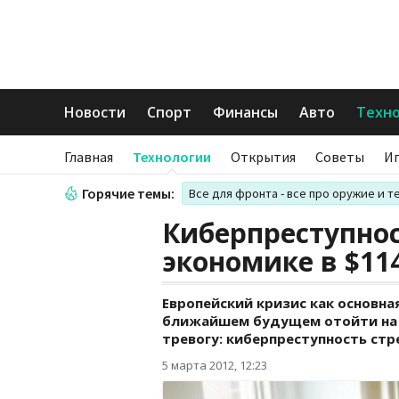
Новости
Спорт
Финансы
Авто
Техн
Главная
Технологии
Открытия
Советы
И
Горячие темы:
Все для фронта - все про оружие и т
Киберпреступно
экономике в $11
Европейский кризис как основн
ближайшем будущем отойти на 
тревогу: киберпреступность ст
5 марта 2012, 12:23