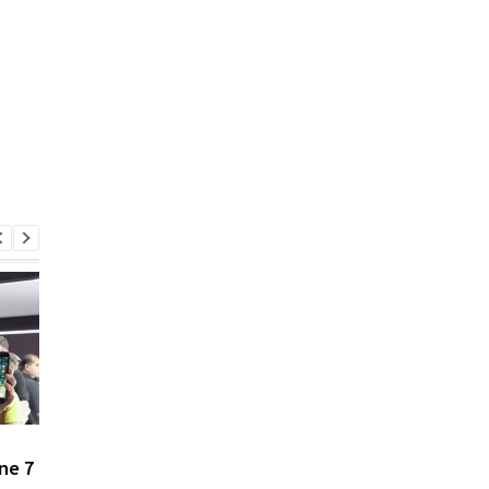
Опубликованы примеры
У Касперского
ne 7
фото, сделанные на
рассказали, насколь