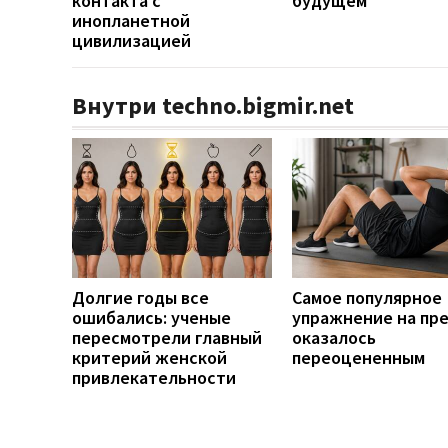
контакта с
будущем
инопланетной
цивилизацией
Внутри techno.bigmir.net
Долгие годы все
Самое популярное
ошибались: ученые
упражнение на пр
пересмотрели главный
оказалось
критерий женской
переоцененным
привлекательности