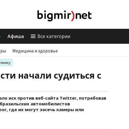
о
Афиша
Все категории
гры
Медицина и здоровье
ехнику
сти начали судиться с
ло иск против веб-сайта Twitter, потребовав
 бразильских автомобилистов
г, где их могут засечь камеры или