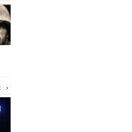
Эксперты выбрали
Google хочет, чтобы
лучший роутер 2026
махали рукой в камер
года
новая CAPTCHA уже
вызвала споры