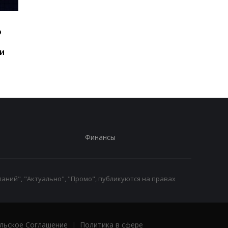
Шесть смартфонов за
Назван самый люби
ю
год: Nothing готовит
iPhone пользователе
самый масштабный
и это не новый флаг
и
запуск в своей истории
Финансы
аний", "Актуально", "Промо", публикуются на правах
льское Соглашение
|
Политика в сфере