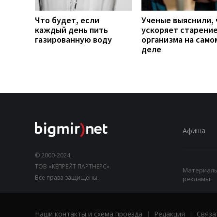
Что будет, если
Ученые выяснили, 
каждый день пить
ускоряет старени
газированную воду
организма на само
деле
Афиша
© 2000-2024,
ТОВ «КЕПРЕЙТ ПАРТНЕРС».
Материалы,
Все права защищены.
рекламы.
Наши контакты и схема проезда
|
Редакция
|
Связа