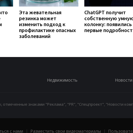
что
Эта жевательная
ChatGPT получит
е
резинка может
собственную умну
м
изменить подход к
колонку: появились
профилактике опасных
первые подробност
заболеваний
Недвижимость
Новости
 отмеченные знаками "Реклама", "PR", "Спецпроект", "Новости комп
ться с нами
|
Разместить свои видеоматериалы
|
Пользовате