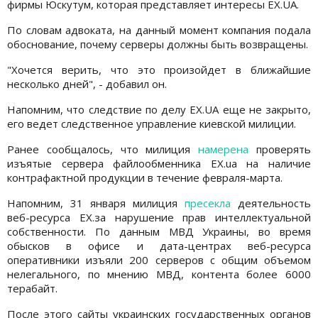
фирмы Юскутум, которая представляет интересы EX.UA.
По словам адвоката, на данный момент компания подала
обоснование, почему серверы должны быть возвращены.
"Хочется верить, что это произойдет в ближайшие
несколько дней", - добавил он.
Напомним, что следствие по делу EX.UA еще не закрыто,
его ведет следственное управление киевской милиции.
Ранее сообщалось, что милиция
намерена
проверять
изъятые сервера файлообменника EX.ua на наличие
контрафактной продукции в течение февраля-марта.
Напомним, 31 января милиция
пресекла
деятельность
веб-ресурса ЕХ.за нарушение прав интеллектуальной
собственности. По данным МВД Украины, во время
обысков в офисе и дата-центрах веб-ресурса
оперативники изъяли 200 серверов с общим объемом
нелегального, по мнению МВД, контента более 6000
терабайт.
После этого сайты украинских государственных органов