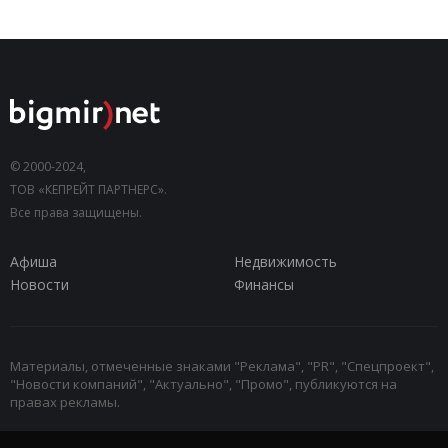
© 2000-2024,
ТОВ «КЕПРЕЙТ ПАРТНЕРС».
Все права защищены.
Афиша
Недвижимость
Новости
Финансы
Материалы, отмеченные знаками "Реклама", "PR", "Спецпроект",
"Новости компаний", "Актуально", "Промо", публикуются на
правах рекламы.