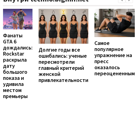
Фанаты
GTA 6
Самое
дождались:
популярное
Долгие годы все
Rockstar
упражнение на
ошибались: ученые
раскрыла
пресс
пересмотрели
дату
оказалось
главный критерий
большого
переоцененным
женской
показа и
привлекательности
удивила
местом
премьеры