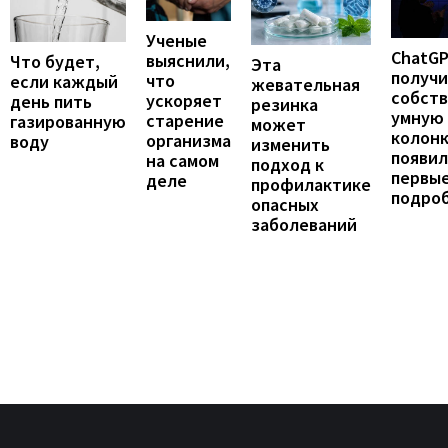
Ученые
ChatG
выяснили,
Что будет,
Эта
получ
что
если каждый
жевательная
собст
ускоряет
день пить
резинка
умную
старение
газированную
может
колонк
организма
воду
изменить
появил
на самом
подход к
первы
деле
профилактике
подро
опасных
заболеваний