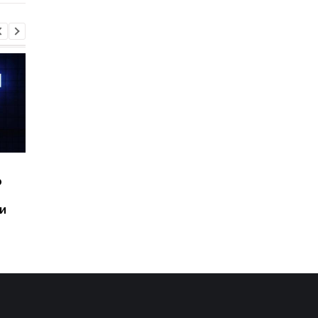
Шесть смартфонов за
Назван самый люби
ю
год: Nothing готовит
iPhone пользователе
самый масштабный
и это не новый флаг
и
запуск в своей истории