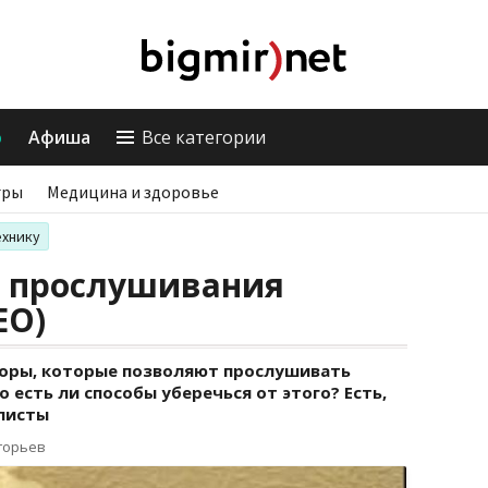
о
Афиша
Все категории
гры
Медицина и здоровье
ехнику
т прослушивания
ЕО)
боры, которые позволяют прослушивать
 есть ли способы уберечься от этого? Есть,
листы
горьев