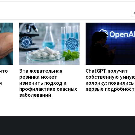
что
Эта жевательная
ChatGPT получит
е
резинка может
собственную умну
м
изменить подход к
колонку: появились
профилактике опасных
первые подробност
заболеваний