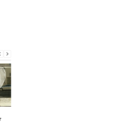
Что будет, если
Ученые выяснили, ч
т
каждый день пить
ускоряет старение
газированную воду
организма на самом
деле