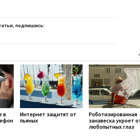
татьи, подпишись:
e в
Интернет защитят от
Роботизированная
лефон
пьяных
занавеска укроет о
любопытных глаз