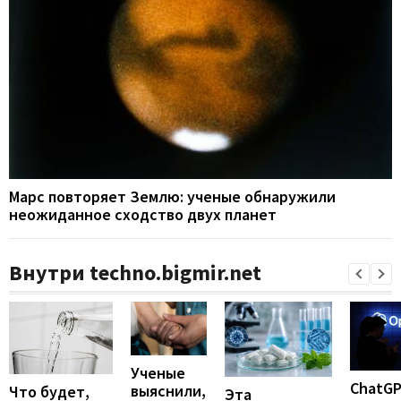
Марс повторяет Землю: ученые обнаружили
неожиданное сходство двух планет
Внутри techno.bigmir.net
Ученые
ChatG
выяснили,
Что будет,
Эта