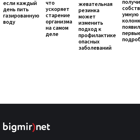
получ
что
если каждый
жевательная
собст
ускоряет
день пить
резинка
умную
старение
газированную
может
колонк
организма
воду
изменить
появил
на самом
подход к
первы
деле
профилактике
подро
опасных
заболеваний