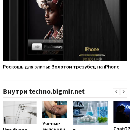
Роскошь для элиты: Золотой трезубец на iPhone
Внутри techno.bigmir.net
Ученые
ChatG
выяснили,
Что будет,