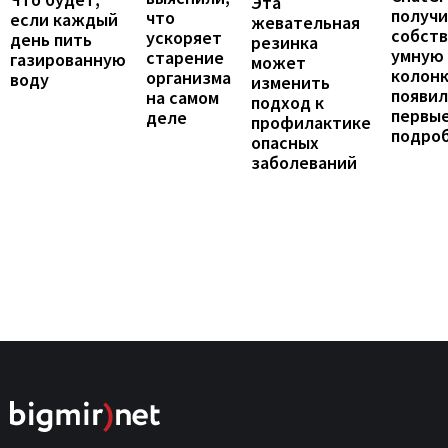
Эта
получ
что
если каждый
жевательная
собст
ускоряет
день пить
резинка
умную
старение
газированную
может
колонк
организма
воду
изменить
появил
на самом
подход к
первы
деле
профилактике
подро
опасных
заболеваний