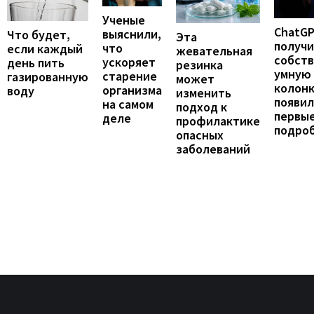
Ученые
ChatG
выяснили,
Что будет,
Эта
получ
что
если каждый
жевательная
собст
ускоряет
день пить
резинка
умную
старение
газированную
может
колонк
организма
воду
изменить
появил
на самом
подход к
первы
деле
профилактике
подро
опасных
заболеваний