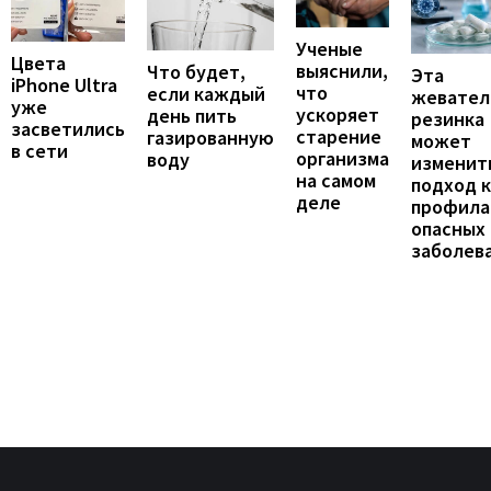
Ученые
Цвета
выяснили,
Что будет,
Эта
iPhone Ultra
что
если каждый
жевател
уже
ускоряет
день пить
резинка
засветились
старение
газированную
может
в сети
организма
воду
изменит
на самом
подход к
деле
профила
опасных
заболев