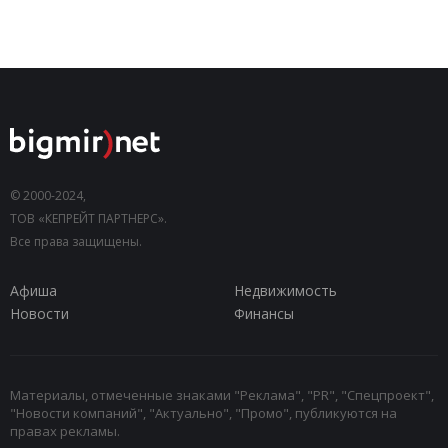
© 2000-2024,
ТОВ «КЕПРЕЙТ ПАРТНЕРС».
Все права защищены.
Афиша
Недвижимость
Новости
Финансы
Материалы, отмеченные знаками "Реклама", "PR", "Спецпроект",
"Новости компаний", "Актуально", "Промо", публикуются на
правах рекламы.