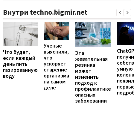
Внутри techno.bigmir.net
Ученые
ChatG
выяснили,
Что будет,
Эта
получ
что
если каждый
жевательная
собст
ускоряет
день пить
резинка
умную
старение
газированную
может
колонк
организма
воду
изменить
появил
на самом
подход к
первы
деле
профилактике
подро
опасных
заболеваний