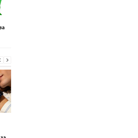
Марс повторяет Землю:
Новый снимок Марса
за
ученые обнаружили
NASA вызвал вопросы
неожиданное сходство
планету трудно узн
двух планет
с первого взгляда
Xiaomi выпустила Redmi
Фанаты GTA 6
17, но новый смартфон
дождались: Rockstar
оказался хуже
раскрыла дату
 за
предыдущей модели
большого показа и