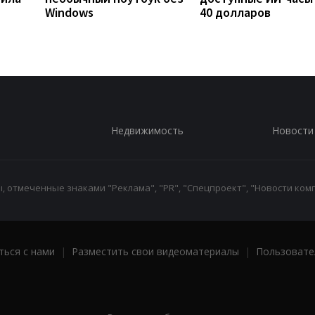
Windows
40 долларов
Недвижимость
Новости
 отмеченные знаками "Реклама", "PR", "Спецпроект", "Новости комп
ться с нами
|
Разместить свои видеоматериалы
|
Пользовате