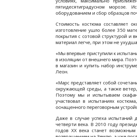
условиях, максимально приближ
пятидесятиградусном морозе. И
оборудованием и сбор образцов по
Стоимость костюма составляет ок
изготовление ушло более 350 мат
покрытия с сотовой структурой и 
материал легче, при этом не ухудша
«Мы впервые приступили к испытания
в изоляции от внешнего мира. Поэт
в магазин и купить набор инструм
Леон.
«Марс представляет собой сочетани
окружающей среды, а также ветер,
Поэтому мы и испытываем скафа
участвовал в испытаниях костюма
оснащенного переговорным устройс
Даже в случае успеха испытаний 
четверти века. В 2010 году презид
годов XX века станет возможным 
возвращением на Землю, а уже посл