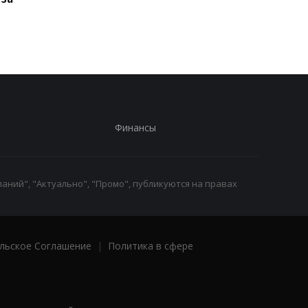
удивила местом
премьеры
Финансы
аний", "Актуально", "Промо", публикуются на правах
льское Соглашение
|
Политика в сфере