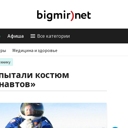
о
Афиша
Все категории
гры
Медицина и здоровье
ехнику
спытали костюм
навтов»