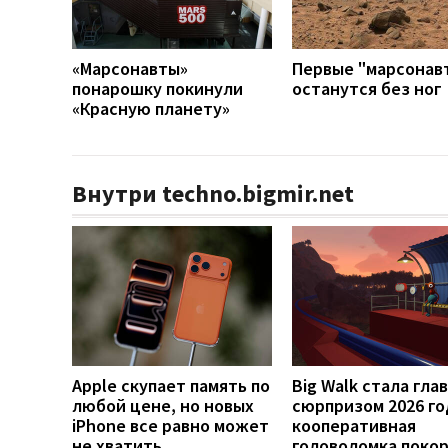
«Марсонавты»
Первые "марсонав
понарошку покинули
останутся без ног
«Красную планету»
Внутри techno.bigmir.net
Apple скупает память по
Big Walk стала гла
любой цене, но новых
сюрпризом 2026 го
iPhone все равно может
кооперативная
не хватить
головоломка поко