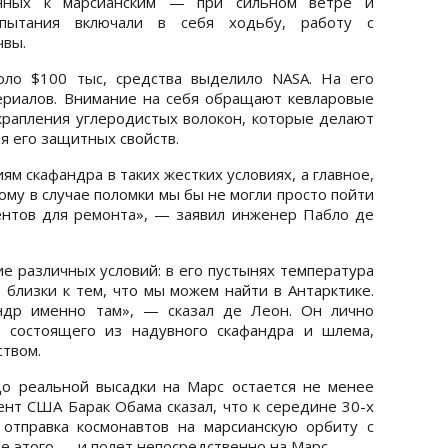
енных к марсианским — при сильном ветре и
спытания включали в себя ходьбу, работу с
чвы.
оло $100 тыс, средства выделило NASA. На его
ериалов. Внимание на себя обращают кевларовые
вкрапления углеродистых волокон, которые делают
я его защитных свойств.
м скафандра в таких жестких условиях, а главное,
ому в случае поломки мы бы не могли просто пойти
ентов для ремонта», — заявил инженер Пабло де
е различных условий: в его пустынях температура
 близки к тем, что мы можем найти в Антарктике.
ндр именно там», — сказал де Леон. Он лично
, состоящего из надувного скафандра и шлема,
твом.
до реальной высадки на Марс остается не менее
ент США Барак Обама сказал, что к середине 30-х
отправка космонавтов на марсианскую орбиту с
е этого — и полет непосредственно на Марс.