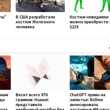
ты"
В США разработали
Костюм невидимки
костюм Железного
можно приобрести 
человека
$225
вным
Весит всего 970
ChatGPT прямо на
да:
граммов: Huawei
запястье: Rollme
представила
анонсировала
рила
необычный ноутбук без
доступные ИИ-часы