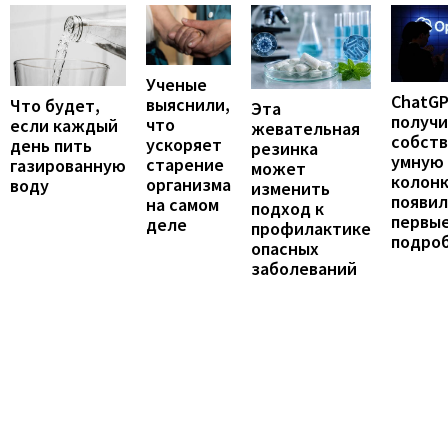
Ученые
ChatG
выяснили,
Что будет,
Эта
получ
что
если каждый
жевательная
собст
ускоряет
день пить
резинка
умную
старение
газированную
может
колонк
организма
воду
изменить
появил
на самом
подход к
первы
деле
профилактике
подро
опасных
заболеваний