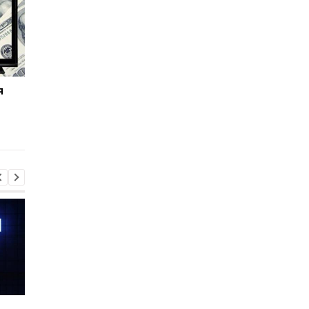
я
Хорроры стали самым
Casio выпустила часы
востребованным
юбилею фильма "На
жанром сейчас: причина
в будущее"
мирового бума
Шесть смартфонов за
Назван самый люби