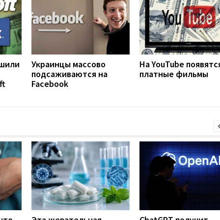
ешили
Украинцы массово
На YouTube появятс
подсаживаются на
платные фильмы
ft
Facebook
что
Эта жевательная
ChatGPT получит