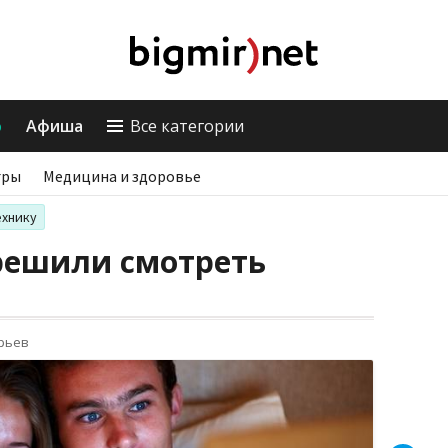
о
Афиша
Все категории
гры
Медицина и здоровье
ехнику
решили смотреть
орьев