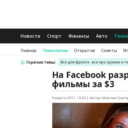
Новости
Спорт
Финансы
Авто
Техн
Главная
Технологии
Открытия
Советы
И
Горячие темы:
Все для фронта - все про оружие и т
На Facebook раз
фильмы за $3
9 марта 2011, 10:30
|
Автор: Максим Григ