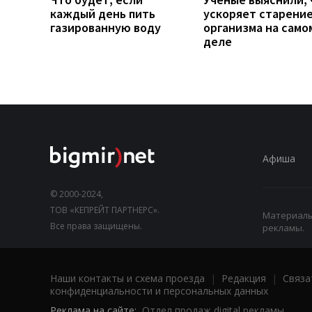
каждый день пить
ускоряет старени
газированную воду
организма на само
деле
Афиша
© 2000-2024,
ТОВ «КЕПРЕЙТ ПАРТНЕРС».
Материалы,
Все права защищены.
рекламы.
Наши контакты и схема проезда
|
Редакция
|
Связа
конфиденциальности и персональных данных
Реклама на сайте:
Отдел продаж digital рекламы