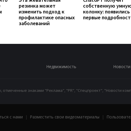
е
резинка может
собственную умну
м
изменить подход к
колонку: появились
профилактике опасных
первые подробност
заболеваний
Недвижимость
Новости
 отмеченные знаками "Реклама", "PR", "Спецпроект", "Новости комп
ться с нами
|
Разместить свои видеоматериалы
|
Пользовате