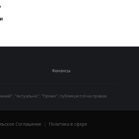
ю
год: Nothing готовит
iPhone пользователе
самый масштабный
и это не новый флаг
и
запуск в своей истории
Финансы
аний", "Актуально", "Промо", публикуются на правах
льское Соглашение
|
Политика в сфере