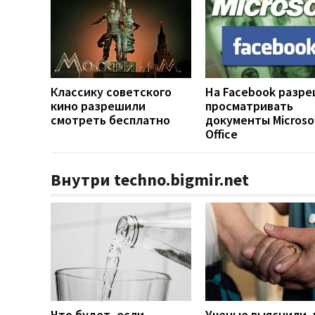
Классику советского
На Facebook разр
кино разрешили
просматривать
смотреть бесплатно
документы Microso
Office
Внутри techno.bigmir.net
Что будет, если
Ученые выяснили, 