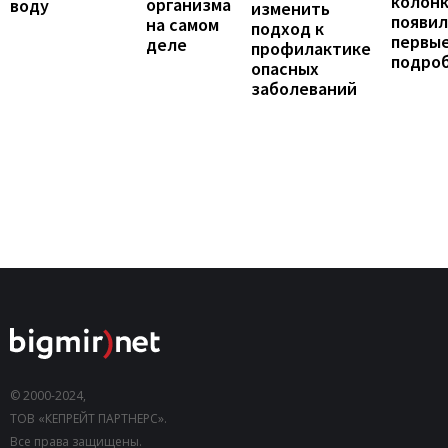
колонк
организма
воду
изменить
появил
на самом
подход к
первы
деле
профилактике
подро
опасных
заболеваний
© 2000-2024,
ТОВ «КЕПРЕЙТ ПАРТНЕРС».
Все права защищены.