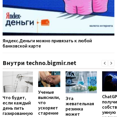
Яндекс.Деньги можно привязать к любой
банковской карте
Внутри techno.bigmir.net
Ученые
ChatG
выяснили,
Что будет,
Эта
получ
что
если каждый
жевательная
собст
ускоряет
день пить
резинка
умную
старение
газированную
может