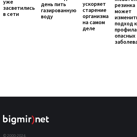
уже
ускоряет
день пить
резинка
засветились
старение
газированную
может
в сети
организма
воду
изменит
на самом
подход к
деле
профила
опасных
заболев
© 2000-2024,