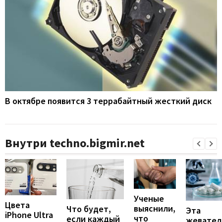
В октябре появится 3 террабайтный жесткий диск
Внутри techno.bigmir.net
Ученые
Цвета
выяснили,
Что будет,
Эта
iPhone Ultra
что
если каждый
жевател