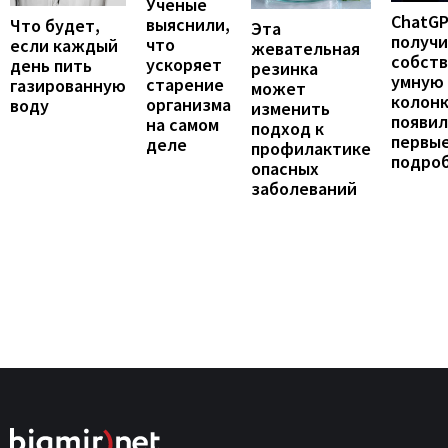
Ученые
ChatG
выяснили,
Что будет,
Эта
получ
что
если каждый
жевательная
собст
ускоряет
день пить
резинка
умную
старение
газированную
может
колонк
организма
воду
изменить
появил
на самом
подход к
первы
деле
профилактике
подро
опасных
заболеваний