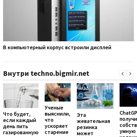
В компьютерный корпус встроили дисплей
Внутри techno.bigmir.net
Ученые
ChatG
выяснили,
Что будет,
Эта
получ
что
если каждый
жевательная
собст
ускоряет
день пить
резинка
умную
старение
газированную
может