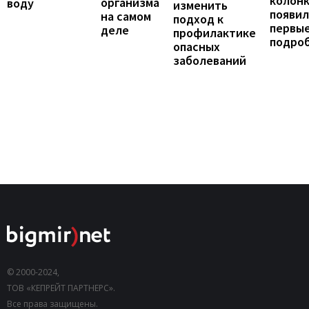
колонк
организма
воду
изменить
появил
на самом
подход к
первы
деле
профилактике
подро
опасных
заболеваний
© 2000-2024,
ТОВ «КЕПРЕЙТ ПАРТНЕРС».
Все права защищены.