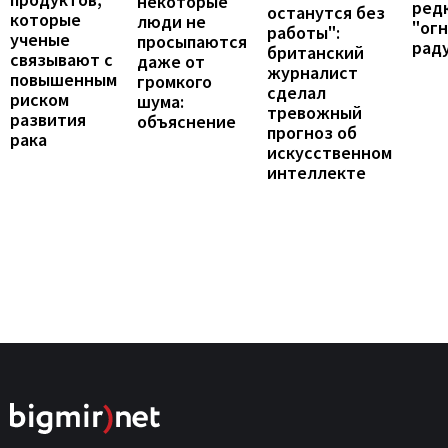
некоторые
ред
останутся без
которые
люди не
"ог
работы":
ученые
просыпаются
рад
британский
связывают с
даже от
журналист
повышенным
громкого
сделал
риском
шума:
тревожный
развития
объяснение
прогноз об
рака
искусственном
интеллекте