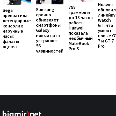
Huawei
798
Samsung
обновил
Sega
граммов и
срочно
линейку
превратила
до 18 часов
обновляет
Watch
легендарные
работы:
смартфоны
GT: что
консоли в
Huawei
Galaxy:
умеют
наручные
показала
новый патч
новые G
часы:
необычный
устраняет
7 и GT 7
фанаты
MateBook
56
Pro
оценят
Pro S
уязвимостей