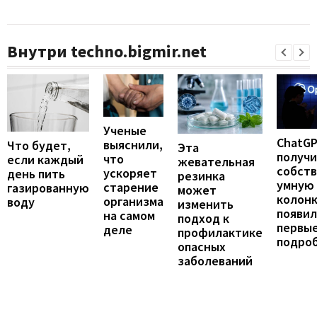
Внутри techno.bigmir.net
Ученые
ChatG
выяснили,
Что будет,
Эта
получ
что
если каждый
жевательная
собст
ускоряет
день пить
резинка
умную
старение
газированную
может
колонк
организма
воду
изменить
появил
на самом
подход к
первы
деле
профилактике
подро
опасных
заболеваний