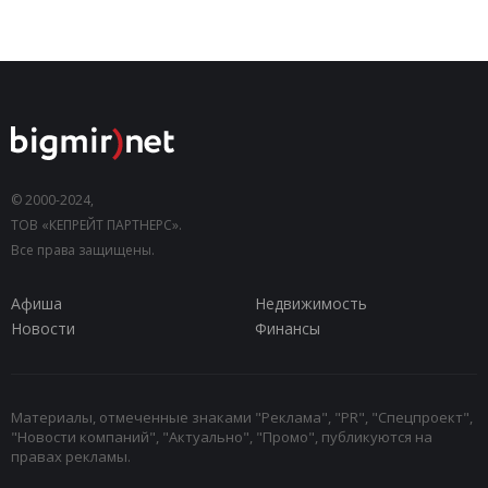
© 2000-2024,
ТОВ «КЕПРЕЙТ ПАРТНЕРС».
Все права защищены.
Афиша
Недвижимость
Новости
Финансы
Материалы, отмеченные знаками "Реклама", "PR", "Спецпроект",
"Новости компаний", "Актуально", "Промо", публикуются на
правах рекламы.