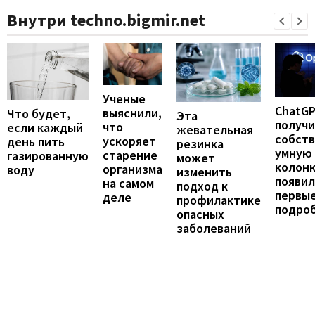
Внутри techno.bigmir.net
Ученые
ChatG
выяснили,
Что будет,
Эта
получ
что
если каждый
жевательная
собст
ускоряет
день пить
резинка
умную
старение
газированную
может
колонк
организма
воду
изменить
появил
на самом
подход к
первы
деле
профилактике
подро
опасных
заболеваний