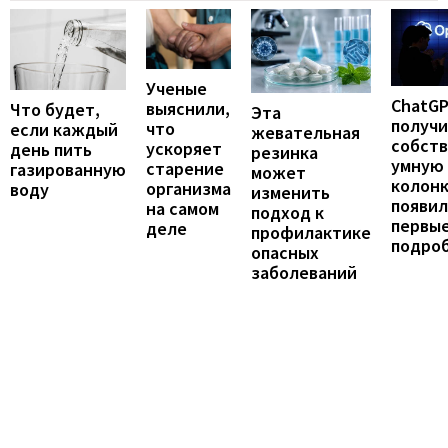
Ученые
ChatG
выяснили,
Что будет,
Эта
получ
что
если каждый
жевательная
собст
ускоряет
день пить
резинка
умную
старение
газированную
может
колонк
организма
воду
изменить
появил
на самом
подход к
первы
деле
профилактике
подро
опасных
заболеваний