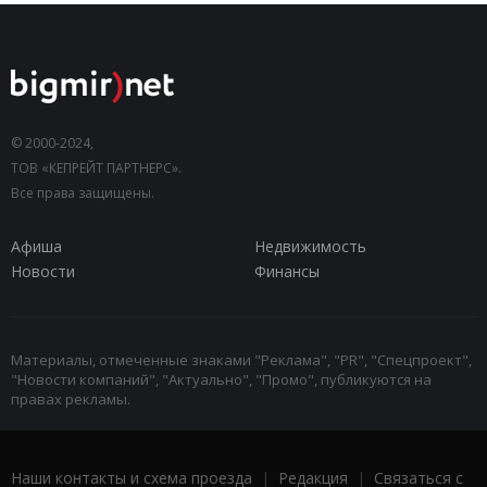
© 2000-2024,
ТОВ «КЕПРЕЙТ ПАРТНЕРС».
Все права защищены.
Афиша
Недвижимость
Новости
Финансы
Материалы, отмеченные знаками "Реклама", "PR", "Спецпроект",
"Новости компаний", "Актуально", "Промо", публикуются на
правах рекламы.
Наши контакты и схема проезда
|
Редакция
|
Связаться с