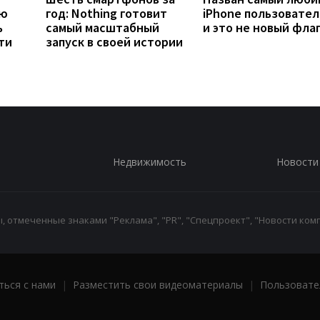
ую
год: Nothing готовит
iPhone пользовател
ь
самый масштабный
и это не новый фла
ти
запуск в своей истории
Недвижимость
Новости
 отмеченные знаками "Реклама", "PR", "Спецпроект", "Новости комп
ться с нами
|
Разместить свои видеоматериалы
|
Пользовате