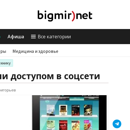
о
Афиша
Все категории
гры
Медицина и здоровье
ехнику
и доступом в соцсети
ригорьев