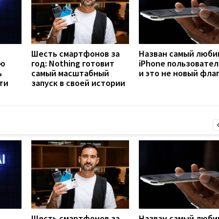
Шесть смартфонов за
Назван самый люб
ую
год: Nothing готовит
iPhone пользовател
ь
самый масштабный
и это не новый фла
ти
запуск в своей истории
Шесть смартфонов за
Назван самый люб