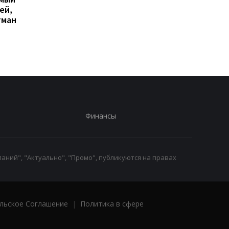
ей,
любой цене, но новых
сюрпризом 2026 года
гман
iPhone все равно может
кооперативная
не хватить
головоломка покори
критиков
Финансы
аний", "Актуально", "Промо", публикуются на правах
льское Соглашение
|
Политика в сфере