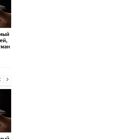
имый
Apple скупает память по
Big Walk стала главн
ей,
любой цене, но новых
сюрпризом 2026 года
гман
iPhone все равно может
кооперативная
не хватить
головоломка покори
критиков
имый
Apple скупает память по
Big Walk стала главн