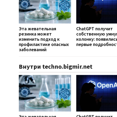
Эта жевательная
ChatGPT получит
резинка может
собственную умн
изменить подход к
колонку: появилис
профилактике опасных
первые подробнос
заболеваний
Внутри techno.bigmir.net
Эта жевательная
ChatGPT получит