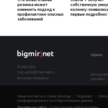
резинка может
собственную умн
изменить подход к
колонку: появилис
профилактике опасных
первые подробнос
заболеваний
Афиша
© 2000-2024,
ТОВ «КЕПРЕЙТ ПАРТНЕРС».
Материалы,
Все права защищены.
рекламы.
Наши контакты и схема проезда
|
Редакция
|
Связа
конфиденциальности и персональных данных
Реклама на сайте:
Отдел продаж digital рекламы