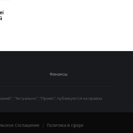
Huawei обновила
8500 мАч без толсто
ei
линейку Watch GT: что
корпуса: Huawei
й
умеют новые GT 7 и GT
показала новый Nova
7 Pro
SE
Финансы
аний", "Актуально", "Промо", публикуются на правах
льское Соглашение
|
Политика в сфере