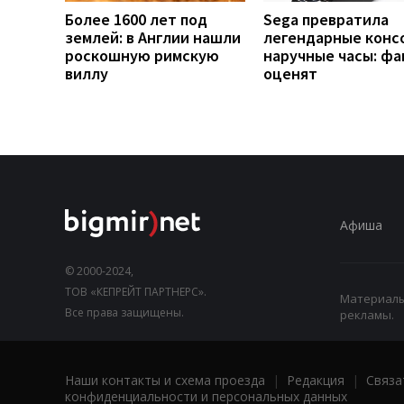
Более 1600 лет под
Sega превратила
землей: в Англии нашли
легендарные конс
роскошную римскую
наручные часы: ф
виллу
оценят
Афиша
© 2000-2024,
ТОВ «КЕПРЕЙТ ПАРТНЕРС».
Материалы,
Все права защищены.
рекламы.
Наши контакты и схема проезда
|
Редакция
|
Связа
конфиденциальности и персональных данных