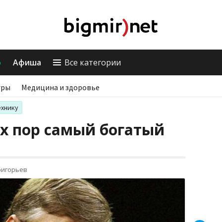
о
Афиша
Все категории
гры
Медицина и здоровье
ехнику
их пор самый богатый
ригорьев