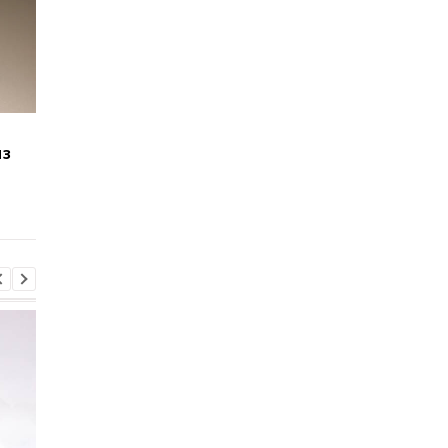
Windows 11 станет
Новые Surface Pro и
из
быстрее: Microsoft
Laptop стали мощне
начала распространять
но обычным
важный патч
пользователям их не
продадут