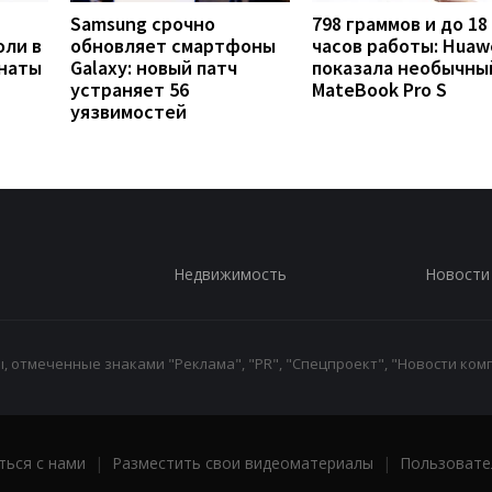
Samsung срочно
798 граммов и до 18
оли в
обновляет смартфоны
часов работы: Huaw
анаты
Galaxy: новый патч
показала необычны
устраняет 56
MateBook Pro S
уязвимостей
Недвижимость
Новости
 отмеченные знаками "Реклама", "PR", "Спецпроект", "Новости комп
ться с нами
|
Разместить свои видеоматериалы
|
Пользовате