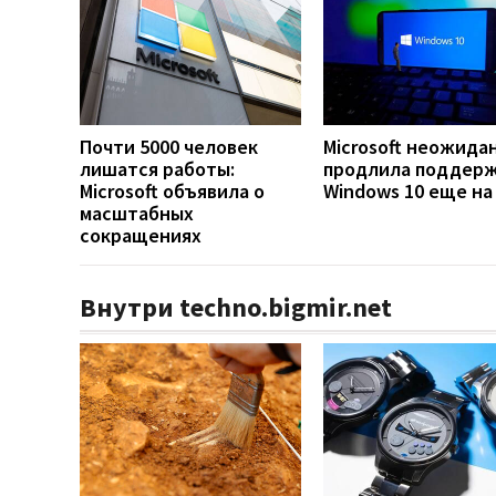
Почти 5000 человек
Microsoft неожида
лишатся работы:
продлила поддер
Microsoft объявила о
Windows 10 еще на
масштабных
сокращениях
Внутри techno.bigmir.net