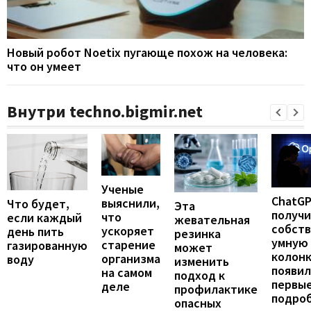
Новый робот Noetix пугающе похож на человека:
что он умеет
Внутри techno.bigmir.net
Ученые
ChatG
выяснили,
Что будет,
Эта
получ
что
если каждый
жевательная
собст
ускоряет
день пить
резинка
умную
старение
газированную
может
колонк
организма
воду
изменить
появил
на самом
подход к
первы
деле
профилактике
подро
опасных