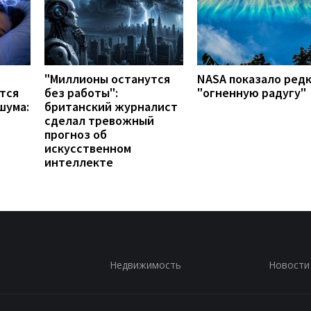
"Миллионы останутся
NASA показало ред
тся
без работы":
"огненную радугу"
шума:
британский журналист
сделал тревожный
прогноз об
искусственном
интеллекте
Недвижимость
Новости