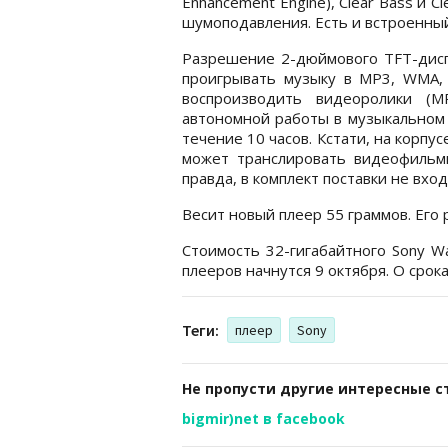
Enhancement Engine), Clear Bass и C
шумоподавления. Есть и встроенн
Разрешение 2-дюймового TFT-дисп
проигрывать музыку в MP3, WMA, 
воспроизводить видеоролики (M
автономной работы в музыкальном 
течение 10 часов. Кстати, на корпу
может транслировать видеофильм
правда, в комплект поставки не вход
Весит новый плеер 55 граммов. Его
Стоимость 32-гигабайтного Sony W
плееров начнутся 9 октября. О срок
Теги:
плеер
Sony
Не пропусти другие интересные с
bigmir)net в facebook