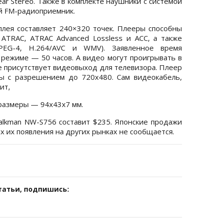
lear Stereo. Также в комплекте наушники с системой
ый FM-радиоприемник.
лея составляет 240×320 точек. Плееры способны
ATRAC, ATRAC Advanced Lossless и ACC, а также
PEG-4, H.264/AVC и WMV). Заявленное время
режиме — 50 часов. А видео могут проигрывать в
се присутствует видеовыход для телевизора. Плеер
ы с разрешением до 720x480. Сам видеокабель,
ит,
 размеры — 94х43х7 мм.
alkman NW-S756 составит $235. Японские продажи
ах их появления на других рынках не сообщается.
татьи, подпишись: