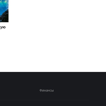
кую
Galaxy S27 Ultra станет
Не по мощности, а п
фотографировать
любви владельцев:
иначе: инсайдер
AnTuTu выбрал лучш
раскрыл секрет новых
Android-смартфоны
объективов Samsung
Финансы