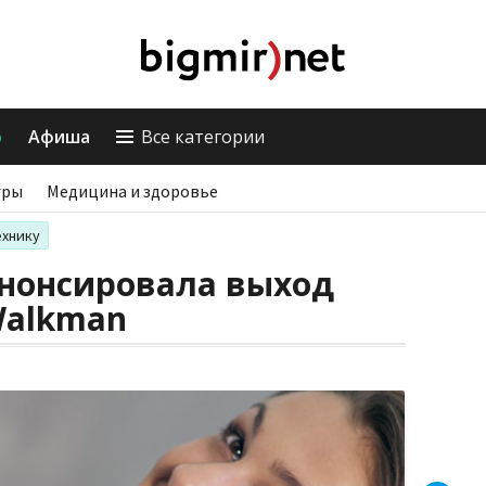
о
Афиша
Все категории
гры
Медицина и здоровье
ехнику
анонсировала выход
Walkman