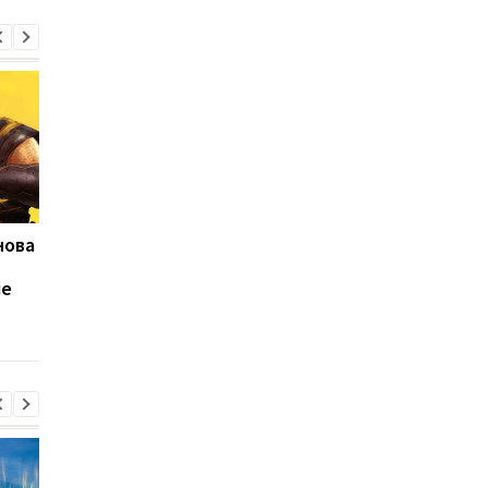
нова
Sony выпустила
Sony готовит премь
юбилейные 1000X The
Xperia 1 VIII: тизер
ые
Collexion: металл,
раскрыл главное
премиальный дизайн и
изменение
цена 650 долларов