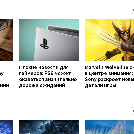
Плохие новости для
Marvel’s Wolverine с
ny
геймеров: PS6 может
в центре внимания:
оказаться значительно
Sony раскроет нов
ении
дороже ожиданий
детали игры